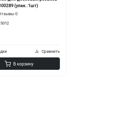
300289 (упак.:1шт)
Отзывы 0
25012
адки
Сравнить
В корзину