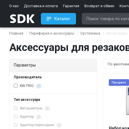
О нас
Доставка и оплата
Гарантия
Возврат и обмен
Конт
Каталог
Главная
Периферия и аксессуары
Оргтехника
Аксессуары 
Аксессуары для резако
Параметры
Производитель
Продано
KW-TRIO
1
Тип аксессуара
Автошампунь
0
Адаптер
0
Адаптер-переходник
0
Набор но