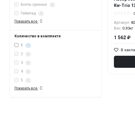
Болты срезные
0
Kw-Trio 1
Геймпад
0
Показать все
Артикул:
8
Вес:
0.30кг
Количество в комплекте
1 562 ₽
1
1
В закл
2
0
3
0
4
0
5
0
Показать все