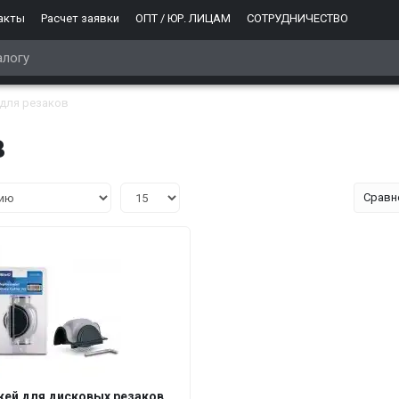
акты
Расчет заявки
ОПТ / ЮР. ЛИЦАМ
СОТРУДНИЧЕСТВО
для резаков
в
Сравн
жей для дисковых резаков