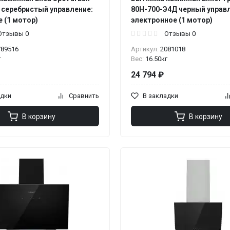
 серебристый управление:
80Н-700-Э4Д черный управ
 (1 мотор)
электронное (1 мотор)
Отзывы 0
Отзывы 0
789516
Артикул:
2081018
г
Вес:
16.50кг
24 794 ₽
адки
Сравнить
В закладки
В корзину
В корзину