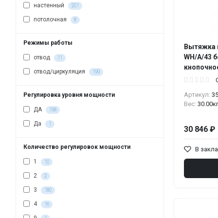
настенный
201
потолочная
8
Режимы работы
Вытяжка к
WH/A/43 б
отвод
11
кнопочное
отвод/циркуляция
199
Артикул:
3
Регулировка уровня мощности
Вес:
30.00к
ДА
198
Да
1
30 846 ₽
Количество регулировок мощности
В закл
1
10
2
2
3
180
4
16