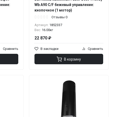
ление:
Wb A90 C/F бежевый управление:
кнопочное (1 мотор)
Отзывы 0
Артикул:
1852337
Вес:
16.00кг
22 870 ₽
Сравнить
В закладки
Сравнить
В корзину