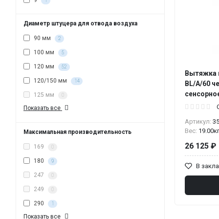
9
1
Диаметр штуцера для отвода воздуха
90 мм
2
100 мм
5
120 мм
52
Вытяжка к
120/150 мм
14
BL/A/60 ч
сенсорное
125 мм
0
Показать все
Артикул:
3
Вес:
19.00к
Максимальная производительность
26 125 ₽
169
0
180
9
В закл
247
0
249
0
290
1
Показать все