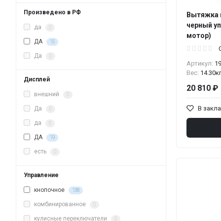
Произведено в РФ
Вытяжка 
черный уп
да
0
мотор)
ДА
15
Да
0
Артикул:
1
Вес:
14.30к
Дисплей
20 810 ₽
внешний
0
В закл
Да
0
да
0
ДА
19
есть
0
Управление
кнопочное
138
комбинированное
0
кулисные переключатели
0