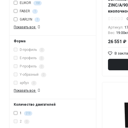
ELIKOR
168
ZINC/A/90
кнопочное
FABER
1
GARLYN
1
Показать все
Артикул:
1
Вес:
19.00к
26 551 ₽
Форма
D-профиль
0
В закл
E-профиль
0
P-профиль
0
Y-образный
0
арбуз
0
Показать все
Количество двигателей
1
213
2
0