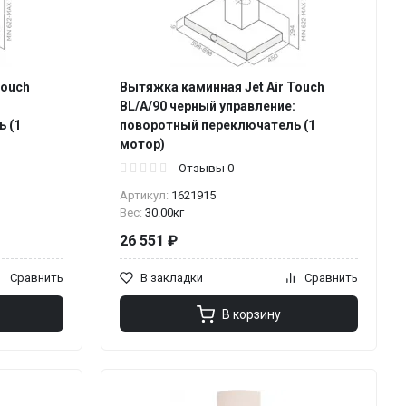
Touch
Вытяжка каминная Jet Air Touch
:
BL/A/90 черный управление:
 (1
поворотный переключатель (1
мотор)
Отзывы 0
Артикул:
1621915
Вес:
30.00кг
26 551 ₽
Сравнить
В закладки
Сравнить
В корзину