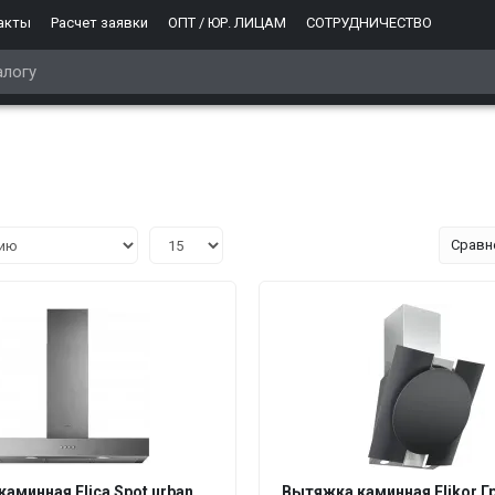
акты
Расчет заявки
ОПТ / ЮР. ЛИЦАМ
СОТРУДНИЧЕСТВО
Сравн
аминная Elica Spot urban
Вытяжка каминная Elikor Г