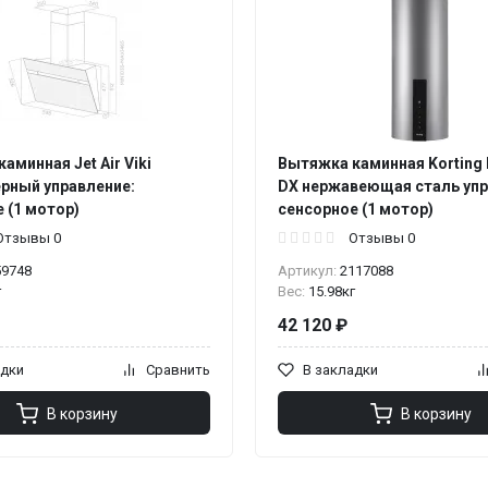
аминная Jet Air Viki
Вытяжка каминная Korting
ерный управление:
DX нержавеющая сталь упр
 (1 мотор)
сенсорное (1 мотор)
Отзывы 0
Отзывы 0
59748
Артикул:
2117088
г
Вес:
15.98кг
42 120 ₽
адки
Сравнить
В закладки
В корзину
В корзину