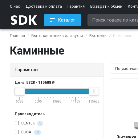
О нас
Доставка и оплата
Гарантия
Возврат и обмен
Конт
Каталог
Главная
Бытовая техника для кухни
Вытяжки
Каминные
Каминные
Параметры
Цена
5328
-
115688
₽
5328
6095
13998
41165
115688
Производитель
CENTEK
3
ELICA
39
Вытяжка к