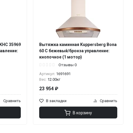
 KHC 35969
Вытяжка каминная Kuppersberg Bona
авление:
60 C бежевый/бронза управление:
кнопочное (1 мотор)
Отзывы 0
Артикул:
1691691
Вес:
12.00кг
23 954 ₽
Сравнить
В закладки
Сравнить
В корзину