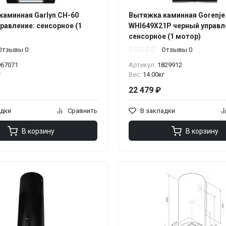
каминная Garlyn CH-60
Вытяжка каминная Gorenje
равление: сенсорное (1
WHI649X21P черный управл
сенсорное (1 мотор)
Отзывы 0
Отзывы 0
967071
Артикул:
1829912
г
Вес:
14.00кг
22 479 ₽
адки
Сравнить
В закладки
В корзину
В корзину