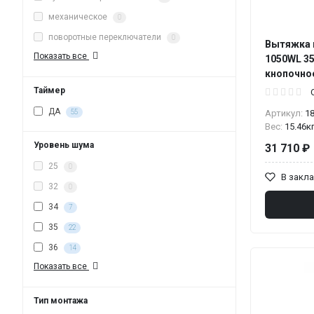
механическое
0
поворотные переключатели
0
Вытяжка 
Показать все
1050WL 35
кнопочное
Таймер
ДА
55
Артикул:
1
Вес:
15.46к
Уровень шума
31 710 ₽
25
0
В закл
32
0
34
7
35
22
36
14
Показать все
Тип монтажа