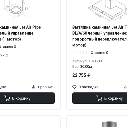
аминная Jet Air Pipe
Вытяжка каминная Jet Air 
елый управление:
BL/A/60 черный управление
 (1 мотор)
поворотный переключатель
мотор)
Отзывы 0
Отзывы 0
59752
г
Артикул:
1621914
Вес:
30.00кг
22 755 ₽
адки
Сравнить
В закладки
В корзину
В корзину