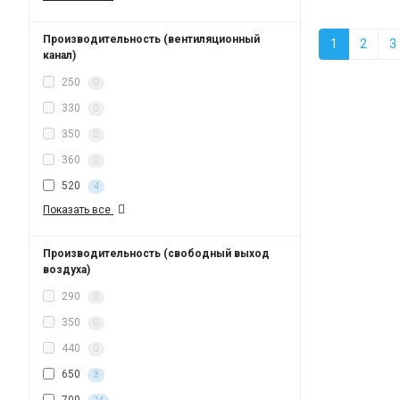
Производительность (вентиляционный
1
2
3
канал)
250
0
330
0
350
0
360
0
520
4
Показать все
Производительность (свободный выход
воздуха)
290
0
350
0
440
0
650
3