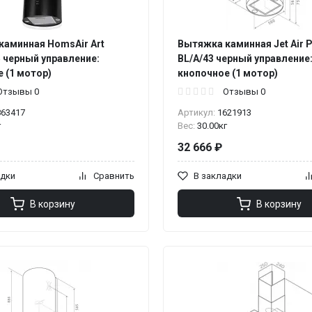
каминная HomsAir Art
Вытяжка каминная Jet Air P
 черный управление:
BL/A/43 черный управление
 (1 мотор)
кнопочное (1 мотор)
Отзывы 0
Отзывы 0
863417
Артикул:
1621913
г
Вес:
30.00кг
32 666 ₽
адки
Сравнить
В закладки
В корзину
В корзину