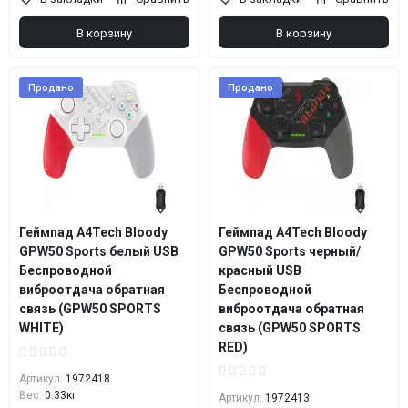
В корзину
В корзину
Продано
Продано
Геймпад A4Tech Bloody
Геймпад A4Tech Bloody
GPW50 Sports белый USB
GPW50 Sports черный/
Беспроводной
красный USB
виброотдача обратная
Беспроводной
связь (GPW50 SPORTS
виброотдача обратная
WHITE)
связь (GPW50 SPORTS
RED)
Артикул:
1972418
Вес:
0.33кг
Артикул:
1972413