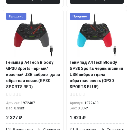
Продано
Продано
Геймпад A4Tech Bloody
Геймпад A4Tech Bloody
GP30 Sports черный/
GP30 Sports черный/синий
красный USB виброотдача
USB виброотдача
обратная связь (GP30
обратная связь (GP30
SPORTS RED)
SPORTS BLUE)
Артикул:
1972407
Артикул:
1972409
Вес:
0.33кг
Вес:
0.33кг
2 327 ₽
1 823 ₽
В закладки
Сравнить
В закладки
Сравнить