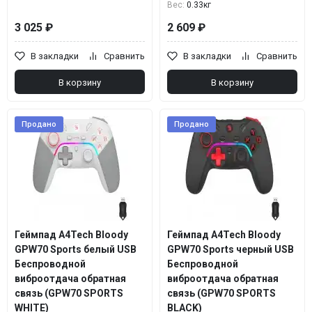
Вес:
0.33кг
3 025 ₽
2 609 ₽
В закладки
Сравнить
В закладки
Сравнить
В корзину
В корзину
Продано
Продано
Геймпад A4Tech Bloody
Геймпад A4Tech Bloody
GPW70 Sports белый USB
GPW70 Sports черный USB
Беспроводной
Беспроводной
виброотдача обратная
виброотдача обратная
связь (GPW70 SPORTS
связь (GPW70 SPORTS
WHITE)
BLACK)