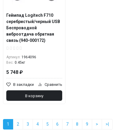
Геймпад Logitech F710
серебристый/черный USB
Беспроводной
виброотдача обратная
связь (940-000172)
Артикул:
1964096
Вес:
0.45кг
5 748 ₽
В закладки
Сравнить
В корзину
1
2
3
4
5
6
7
8
9
>
>|