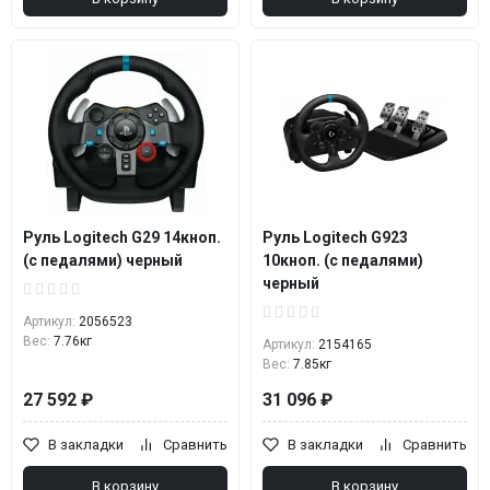
Руль Logitech G29 14кноп.
Руль Logitech G923
(с педалями) черный
10кноп. (с педалями)
черный
Артикул:
2056523
Вес:
7.76кг
Артикул:
2154165
Вес:
7.85кг
27 592 ₽
31 096 ₽
В закладки
Сравнить
В закладки
Сравнить
В корзину
В корзину