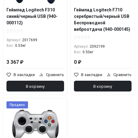
Геймпад Logitech F310
Геймпад Logitech F710
синий/черный USB (940-
серебристый/черный USB
000112)
Беспроводной
виброотдача (940-000145)
Артикул:
2017699
Вес:
0.53кг
Артикул:
2092199
Вес:
0.50кг
3 367 ₽
0 ₽
В закладки
Сравнить
В закладки
Сравнить
В корзину
В корзину
Продано