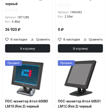
черный
Артикул:
1905432
Вес:
2.50кг
Артикул:
1871285
Вес:
0.40кг
36 920 ₽
0 ₽
В закладки
Сравнить
В закладки
Сравнить
В корзину
В корзину
Продано
Продано
ПОС-монитор Атол 60083
ПОС-монитор Атол 60501
LM10 (Rev.2) черный
LM12 (Rev.2) черный