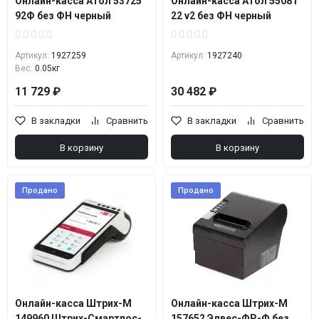
Онлайн-касса Атол 53725
Онлайн-касса Атол 55081
92Ф без ФН черный
22 v2 без ФН черный
Артикул:
1927259
Артикул:
1927240
Вес:
0.05кг
11 729 ₽
30 482 ₽
В закладки
Сравнить
В закладки
Сравнить
В корзину
В корзину
Продано
Продано
Онлайн-касса Штрих-М
Онлайн-касса Штрих-М
149960 Штрих-Смартпос-
157652 Элвес-ФР-Ф без