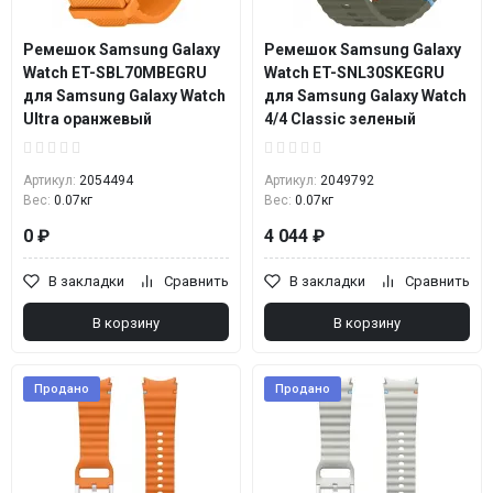
Ремешок Samsung Galaxy
Ремешок Samsung Galaxy
Watch ET-SBL70MBEGRU
Watch ET-SNL30SKEGRU
для Samsung Galaxy Watch
для Samsung Galaxy Watch
Ultra оранжевый
4/4 Classic зеленый
Артикул:
2054494
Артикул:
2049792
Вес:
0.07кг
Вес:
0.07кг
0 ₽
4 044 ₽
В закладки
Сравнить
В закладки
Сравнить
В корзину
В корзину
Продано
Продано