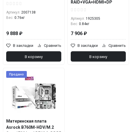
RAID+VGA+HDMI+DP
Артикул:
2007138
Вес:
0.76кг
Артикул:
1925305
Вес:
0.84кг
9 888 ₽
7 906 ₽
В закладки
Сравнить
В закладки
Сравнить
В корзину
В корзину
Продано
Материнская плата
Asrock B760M-HDV/M.2