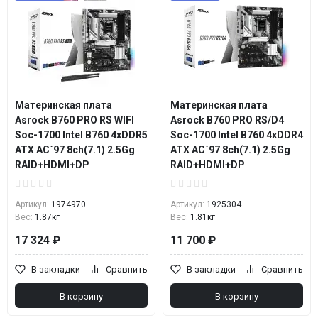
Материнская плата
Материнская плата
Asrock B760 PRO RS WIFI
Asrock B760 PRO RS/D4
Soc-1700 Intel B760 4xDDR5
Soc-1700 Intel B760 4xDDR4
ATX AC`97 8ch(7.1) 2.5Gg
ATX AC`97 8ch(7.1) 2.5Gg
RAID+HDMI+DP
RAID+HDMI+DP
Артикул:
1974970
Артикул:
1925304
Вес:
1.87кг
Вес:
1.81кг
17 324 ₽
11 700 ₽
В закладки
Сравнить
В закладки
Сравнить
В корзину
В корзину