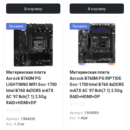
В корзину
В корзину
Продано
Продано
Материнская плата
Материнская плата
Asrock B760M PG
Asrock B760M PG RIPTIDE
LIGHTNING WIFI Soc-1700
Soc-1700 Intel B760 4xDDR5
Intel B760 4xDDR5 mATX
mATX AC`97 8ch(7.1) 2.5Gg
AC`97 8ch(7.1) 2.5Gg
RAID+HDMI+DP
RAID+HDMI+DP
Артикул:
1904959
Вес:
1.42кг
Артикул:
1984335
Вес:
1.21кг