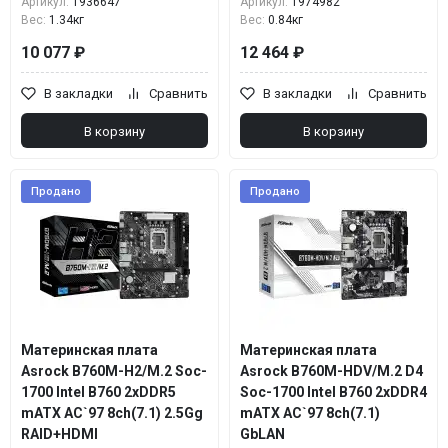
Артикул:
1936647
Артикул:
1974982
Вес:
1.34кг
Вес:
0.84кг
10 077 ₽
12 464 ₽
В закладки
Сравнить
В закладки
Сравнить
В корзину
В корзину
Продано
Продано
Материнская плата
Материнская плата
Asrock B760M-H2/M.2 Soc-
Asrock B760M-HDV/M.2 D4
1700 Intel B760 2xDDR5
Soc-1700 Intel B760 2xDDR4
mATX AC`97 8ch(7.1) 2.5Gg
mATX AC`97 8ch(7.1)
RAID+HDMI
GbLAN