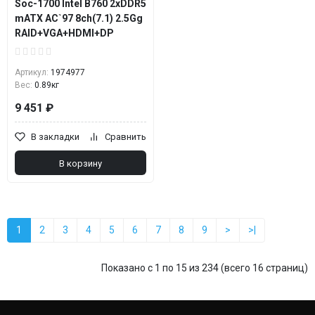
Soc-1700 Intel B760 2xDDR5
mATX AC`97 8ch(7.1) 2.5Gg
RAID+VGA+HDMI+DP
Артикул:
1974977
Вес:
0.89кг
9 451 ₽
В закладки
Сравнить
В корзину
1
2
3
4
5
6
7
8
9
>
>|
Показано с 1 по 15 из 234 (всего 16 страниц)