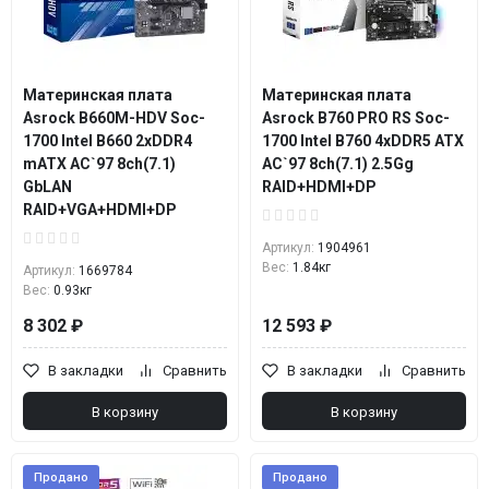
Материнская плата
Материнская плата
Asrock B660M-HDV Soc-
Asrock B760 PRO RS Soc-
1700 Intel B660 2xDDR4
1700 Intel B760 4xDDR5 ATX
mATX AC`97 8ch(7.1)
AC`97 8ch(7.1) 2.5Gg
GbLAN
RAID+HDMI+DP
RAID+VGA+HDMI+DP
Артикул:
1904961
Вес:
1.84кг
Артикул:
1669784
Вес:
0.93кг
8 302 ₽
12 593 ₽
В закладки
Сравнить
В закладки
Сравнить
В корзину
В корзину
Продано
Продано