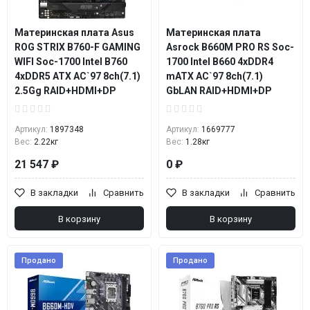
Материнская плата Asus
Материнская плата
ROG STRIX B760-F GAMING
Asrock B660M PRO RS Soc-
WIFI Soc-1700 Intel B760
1700 Intel B660 4xDDR4
4xDDR5 ATX AC`97 8ch(7.1)
mATX AC`97 8ch(7.1)
2.5Gg RAID+HDMI+DP
GbLAN RAID+HDMI+DP
Артикул:
1897348
Артикул:
1669777
Вес:
2.22кг
Вес:
1.28кг
21 547 ₽
0 ₽
В закладки
Сравнить
В закладки
Сравнить
В корзину
В корзину
Продано
Продано