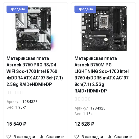
Продано
Продано
Материнская плата
Материнская плата
Asrock B760 PRO RS/D4
Asrock B760M PG
WIFI Soc-1700 Intel B760
LIGHTNING Soc-1700 Intel
4xDDR4 ATX AC`97 8ch(7.1)
B760 4xDDR5 mATX AC`97
2.5Gg RAID+HDMI+DP
8ch(7.1) 2.5Gg
RAID+HDMI+DP
Артикул:
1984323
Вес:
1.90кг
Артикул:
1984325
Вес:
1.16кг
15 540 ₽
12 528 ₽
В закладки
Сравнить
В закладки
Сравнить