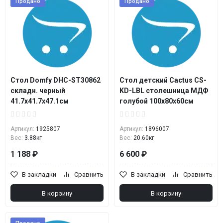
Продано
Продано
Стол Domfy DHC-ST30862
Стол детский Cactus CS-
складн. черный
KD-LBL столешница МДФ
41.7x41.7x47.1см
голубой 100x80x60см
Артикул:
1925807
Артикул:
1896007
Вес:
3.88кг
Вес:
20.60кг
1 188 ₽
6 600 ₽
В закладки
Сравнить
В закладки
Сравнить
В корзину
В корзину