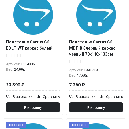
Подстолье Cactus CS-
Подстолье Cactus CS-
EDLF-WT каркас белый
MDF-BK черный каркас
черный 70x118x133см
Артикул:
1994086
Вес:
24.00кг
Артикул:
1891718
Вес:
17.60кг
23 390 ₽
7 260 ₽
В закладки
Сравнить
В закладки
Сравнить
В корзину
В корзину
Продано
Продано