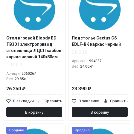
Стол игровой Bloody BD-
Подстолье Cactus CS-
TB301 электропривод
EDLF-BK каркас черный
столешница ЛДСП карбон
каркас черный 140x80см
Артикул:
1994087
Вес:
24.00кг
Артикул:
2060267
Вес:
29.85кг
26 250 ₽
23 390 ₽
В закладки
Сравнить
В закладки
Сравнить
В корзину
В корзину
Продано
Продано