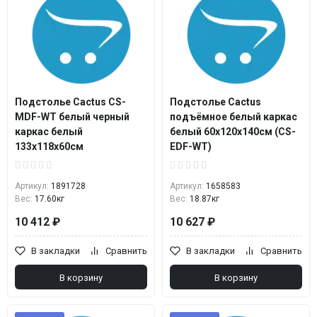
Подстолье Cactus CS-
Подстолье Cactus
MDF-WT белый черный
подъёмное белый каркас
каркас белый
белый 60x120x140см (CS-
133x118x60см
EDF-WT)
Артикул:
1891728
Артикул:
1658583
Вес:
17.60кг
Вес:
18.87кг
10 412 ₽
10 627 ₽
В закладки
Сравнить
В закладки
Сравнить
В корзину
В корзину