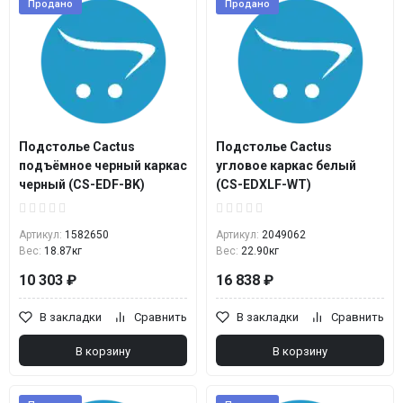
Продано
Продано
Подстолье Cactus
Подстолье Cactus
подъёмное черный каркас
угловое каркас белый
черный (CS-EDF-BK)
(CS-EDXLF-WT)
Артикул:
1582650
Артикул:
2049062
Вес:
18.87кг
Вес:
22.90кг
10 303 ₽
16 838 ₽
В закладки
Сравнить
В закладки
Сравнить
В корзину
В корзину