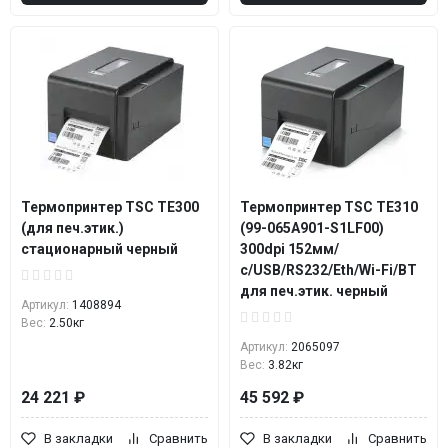
Термопринтер TSC TE300
Термопринтер TSC TE310
(для печ.этик.)
(99-065A901-S1LF00)
стационарный черный
300dpi 152мм/
с/USB/RS232/Eth/Wi-Fi/BT
для печ.этик. черный
Артикул:
1408894
Вес:
2.50кг
Артикул:
2065097
Вес:
3.82кг
24 221 ₽
45 592 ₽
В закладки
Сравнить
В закладки
Сравнить