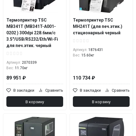
Термопринтер TSC
Термопринтер TSC
MB341T (MB341T-A001-
MH241Т (для печ.этик.)
0202 ) 300dpi 228.6мм/с
стационарный черный
3.5"/USB/RS232/Eth/Wi-Fi
для печ.этик. черный
Артикул:
1876431
Вес:
15.60кг
Артикул:
2070339
Вес:
11.70кг
89 951 ₽
110 734 ₽
В закладки
Сравнить
В закладки
Сравнить
В корзину
В корзину