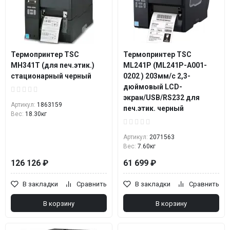
Термопринтер TSC
Термопринтер TSC
MH341Т (для печ.этик.)
ML241P (ML241P-A001-
стационарный черный
0202 ) 203мм/с 2,3-
дюймовый LCD-
экран/USB/RS232 для
Артикул:
1863159
печ.этик. черный
Вес:
18.30кг
Артикул:
2071563
Вес:
7.60кг
126 126 ₽
61 699 ₽
В закладки
Сравнить
В закладки
Сравнить
В корзину
В корзину