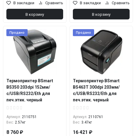
В закладки
Сравнить
В закладки
Сравнить
В корзину
В корзину
Продано
Продано
Термопринтер BSmart
Термопринтер BSmart
BS350 203dpi 152мм/
BS463T 300dpi 203мм/
с/USB/RS232/Eth для
с/USB/RS232/Eth для
печ.этик. черный
печ.этик. черный
Артикул:
2110751
Артикул:
2110761
Вес:
2.57кг
Вес:
3.47кг
8 760 ₽
16 421 ₽