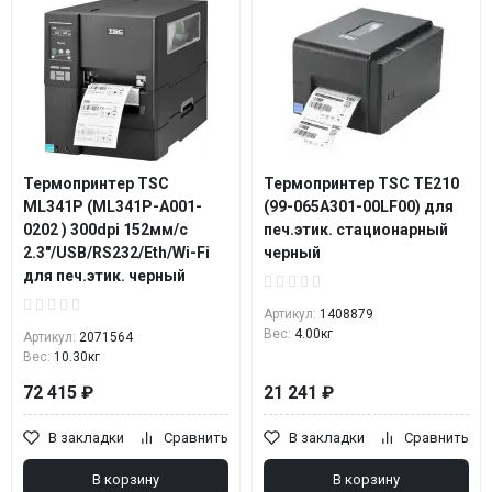
Термопринтер TSC
Термопринтер TSC TE210
ML341P (ML341P-A001-
(99-065A301-00LF00) для
0202 ) 300dpi 152мм/с
печ.этик. стационарный
2.3"/USB/RS232/Eth/Wi-Fi
черный
для печ.этик. черный
Артикул:
1408879
Вес:
4.00кг
Артикул:
2071564
Вес:
10.30кг
72 415 ₽
21 241 ₽
В закладки
Сравнить
В закладки
Сравнить
В корзину
В корзину