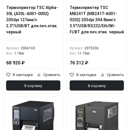
Термопринтер TSC Alpha-
Термопринтер TSC
30L (A30L-A001-0002)
MB241T (MB241T-A001-
203dpi 127мм/с
0202) 203dpi 304.8мм/с
2.3"/USB/BT для печ.этик.
3.5"/USB/RS232/Eth/Wi-
черный
Fi/BT для печ.этик. черный
Артикул:
2066163
Артикул:
2070336
Вес:
1.18кг
Вес:
11.70кг
68 920 ₽
76 312 ₽
В закладки
Сравнить
В закладки
Сравнить
В корзину
В корзину