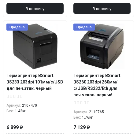
В корзину
В корзину
Продано
Продано
Термопринтер BSmart
Термопринтер BSmart
BS233 203dpi 101мм/с/USB
BS260 203dpi 260мм/
для печ.этик. черный
с/USB/RS232/Eth для
печ.чеков. черный
Артикул:
2107470
Вес:
1.42кг
Артикул:
2110765
Вес:
1.76кг
6 899 ₽
7 129 ₽