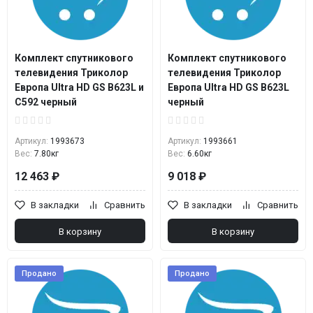
Комплект спутникового
Комплект спутникового
телевидения Триколор
телевидения Триколор
Европа Ultra HD GS B623L и
Европа Ultra HD GS B623L
С592 черный
черный
Артикул:
1993673
Артикул:
1993661
Вес:
7.80кг
Вес:
6.60кг
12 463 ₽
9 018 ₽
В закладки
Сравнить
В закладки
Сравнить
В корзину
В корзину
Продано
Продано