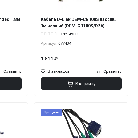
nded 1.8м
Кабель D-Link DEM-CB100S пассив.
1м черный (DEM-CB100S/D2A)
Отзывы 0
Артикул:
677434
1 814 ₽
Сравнить
В закладки
Сравнить
В корзину
Продано