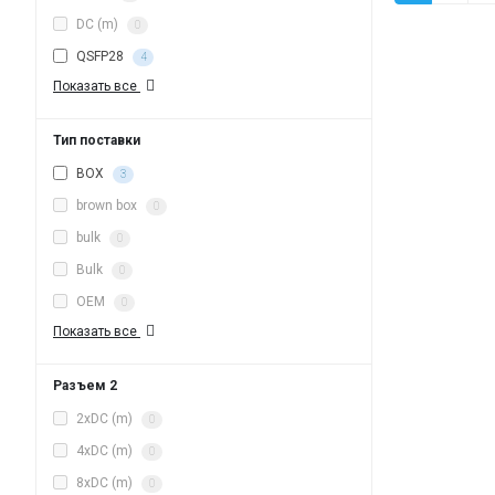
DC (m)
0
QSFP28
4
Показать все
Тип поставки
BOX
3
brown box
0
bulk
0
Bulk
0
OEM
0
Показать все
Разъем 2
2xDC (m)
0
4xDC (m)
0
8xDC (m)
0