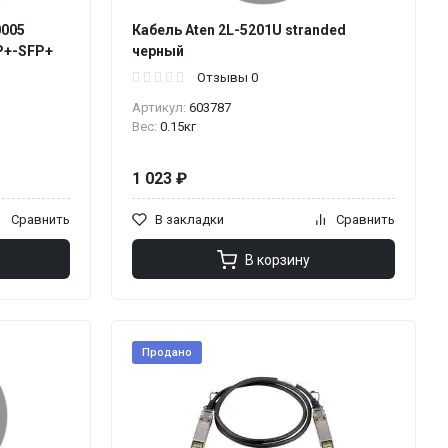
0005
Кабель Aten 2L-5201U stranded
P+-SFP+
черный
Отзывы 0
Артикул:
603787
Вес:
0.15кг
1 023 ₽
Сравнить
В закладки
Сравнить
В корзину
Продано