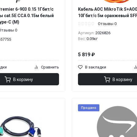
remier 6-903 0.15 1Гбит/с
Кабель AOC MikroTik S+AO
ы cat.5E CCA 0.15м белый
10Гбит/с 5м оранжевый SF
type-C (M)
Отзывы 0
Отзывы 0
Артикул:
2026826
Вес:
0.09кг
657755
5 819 ₽
адки
Сравнить
В закладки
В корзину
В корзину
Продано