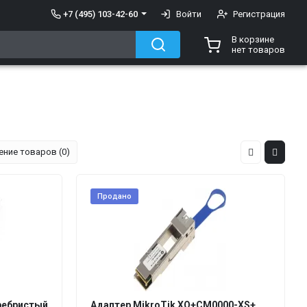
+7 (495) 103-42-60
Войти
Регистрация
В корзине
нет товаров
ение товаров (0)
Продано
ребристый
Адаптер MikroTik XQ+CM0000-XS+