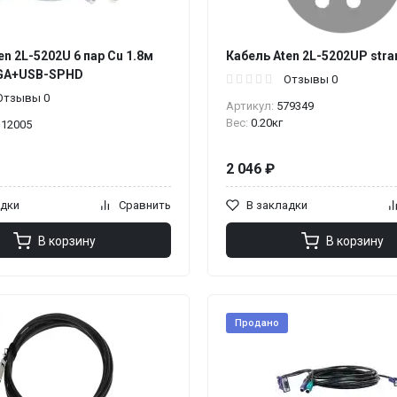
en 2L-5202U 6 пар Cu 1.8м
Кабель Aten 2L-5202UP stra
GA+USB-SPHD
Отзывы 0
Отзывы 0
Артикул:
579349
Вес:
0.20кг
112005
2 046 ₽
адки
Сравнить
В закладки
В корзину
В корзину
Продано