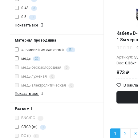
0.48
3
0.5
11
Показать все
Кабель D-
1.8м чер
Материал проводника
алюминий омедненный
154
Артикул:
5
медь
26
Вес:
0.36кг
медь бескислородная
0
873 ₽
медь луженая
0
В закл
медь электролитическая
0
Показать все
Разъем 1
BNC/DC
0
CRC9 (m)
1
1
2
3
DC (f)
0