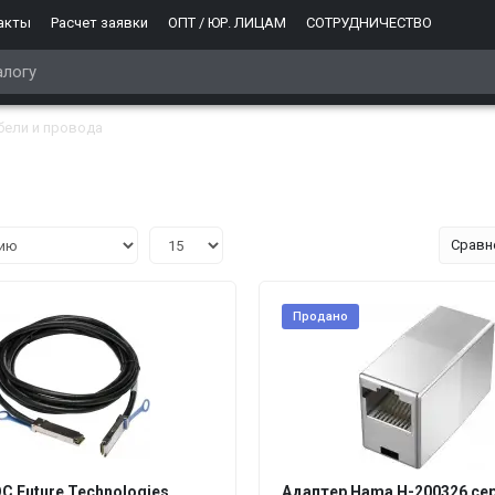
акты
Расчет заявки
ОПТ / ЮР. ЛИЦАМ
СОТРУДНИЧЕСТВО
бели и провода
Сравн
Продано
C Future Technologies
Адаптер Hama H-200326 се