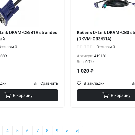
Link DKVM-CB/B1A stranded
Кабель D-Link DKVM-CB3 st
ный
(DKVM-CB3/B1A)
Отзывы 0
Отзывы 0
5889
Артикул:
419181
Вес:
0.74кг
1 020 ₽
адки
Сравнить
В закладки
В корзину
В корзину
4
5
6
7
8
9
>
>|