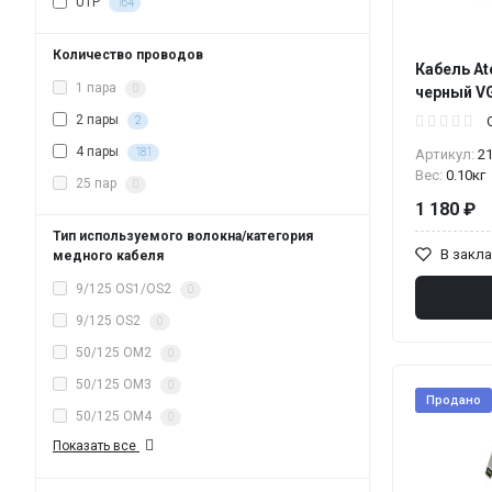
UTP
164
Количество проводов
Кабель At
1 пара
0
черный V
2 пары
2
4 пары
181
Артикул:
2
Вес:
0.10кг
25 пар
0
1 180 ₽
Тип используемого волокна/категория
В закл
медного кабеля
9/125 OS1/OS2
0
9/125 OS2
0
50/125 OM2
0
50/125 OM3
0
Продано
50/125 OM4
0
Показать все