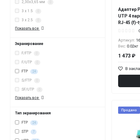
2,30х3,65 мм
0
Адаптер P
3 x 1.5
0
UTP 4 пар
3 x 2.5
0
RJ-45 (f)-
Показать все
Артикул:
1
Экранирование
Вес:
0.02кг
F/FTP
0
1 473 ₽
F/UTP
0
В закл
FTP
24
S/FTP
0
SF/UTP
0
Показать все
Продано
Тип экранирования
FTP
24
STP
7