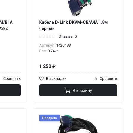
2M/B1A
Кабель D-Link DKVM-CB/A4A 1.8м
PS/2
черный
Отзывы 0
Артикул:
1420488
Вес:
0.74кг
1 250 ₽
Сравнить
В закладки
Сравнить
В корзину
Продано