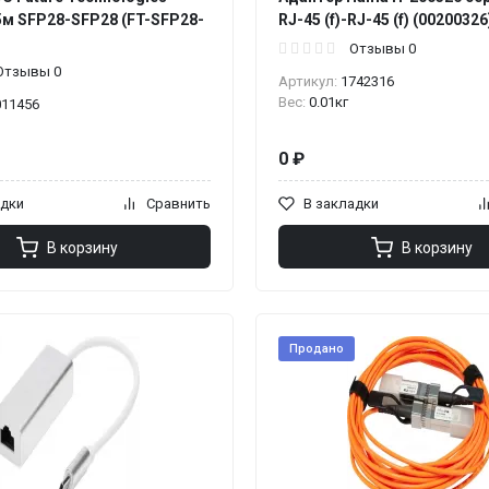
5м SFP28-SFP28 (FT-SFP28-
RJ-45 (f)-RJ-45 (f) (00200326
Отзывы 0
Отзывы 0
Артикул:
1742316
Вес:
0.01кг
011456
0 ₽
адки
Сравнить
В закладки
В корзину
В корзину
Продано