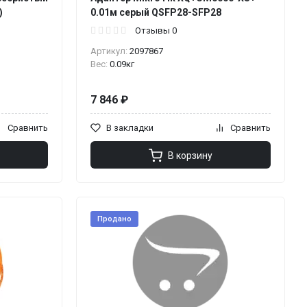
)
0.01м серый QSFP28-SFP28
Отзывы 0
Артикул:
2097867
Вес:
0.09кг
7 846 ₽
Сравнить
В закладки
Сравнить
В корзину
Продано