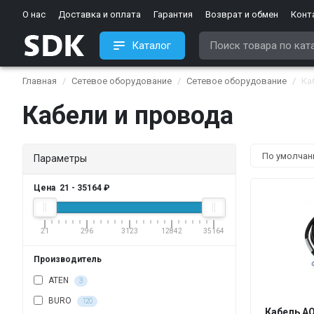
О нас
Доставка и оплата
Гарантия
Возврат и обмен
Конт
Каталог
Главная
Сетевое оборудование
Cетевое оборудование
Ка
Кабели и провода
Параметры
Цена
21
-
35164
₽
21
296
3123
12842
35164
Производитель
ATEN
3
BURO
120
Кабель AO