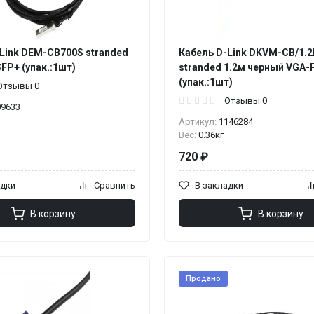
Link DEM-CB700S stranded
Кабель D-Link DKVM-CB/1.
FP+ (упак.:1шт)
stranded 1.2м черный VGA-
(упак.:1шт)
Отзывы 0
Отзывы 0
09633
Артикул:
1146284
Вес:
0.36кг
720 ₽
адки
Сравнить
В закладки
В корзину
В корзину
Продано