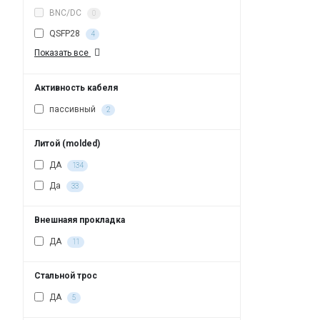
BNC/DC
0
QSFP28
4
Показать все
Активность кабеля
пассивный
2
Литой (molded)
ДА
134
Да
33
Внешнаяя прокладка
ДА
11
Стальной трос
ДА
5