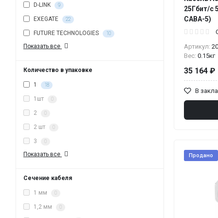
D-LINK
9
25Гбит/с 
CABA-5)
EXEGATE
22
FUTURE TECHNOLOGIES
10
Показать все
Артикул:
2
Вес:
0.15кг
35 164 ₽
Количество в упаковке
1
18
В закл
1шт
0
2
0
2 шт
0
3
0
Показать все
Продано
Сечение кабеля
1 мм
0
1,2 мм
0