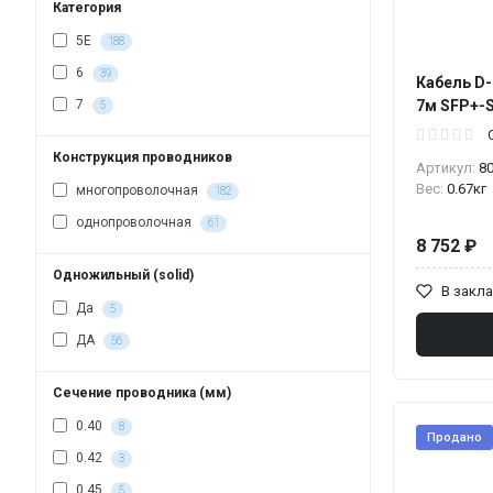
Категория
5E
188
6
39
Кабель D-
7м SFP+-S
7
5
Конструкция проводников
Артикул:
8
Вес:
0.67кг
многопроволочная
182
однопроволочная
61
8 752 ₽
Одножильный (solid)
В закл
Да
5
ДА
56
Сечение проводника (мм)
0.40
8
Продано
0.42
3
0.45
5